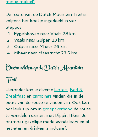
met je mobiel".
De route van de Dutch Mountain Trail is 
volgens het boekje ingedeeld in vier 
etappes
Eygelshoven naar Vaals 28 km
Vaals naar Gulpen 23 km
Gulpen naar Mheer 26 km
Mheer naar Maastricht 23.5 km
Overnachten op de Dutch Mountain 
Trail
Hieronder kan je diverse 
Hotels
, 
Bed & 
Breakfast
 en 
campings
 vinden die in de 
buurt van de route te vinden zijn. Ook kan 
het leuk zijn om in 
groepsverband
 de route 
te wandelen samen met Pippin Hikes. Je 
ontmoet gezellige mede wandelaars en al 
het eten en drinken is inclusief.