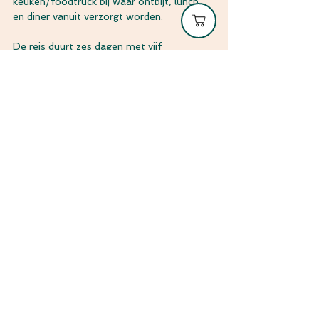
keuken/foodtruck bij waar ontbijt, lunch 
en diner vanuit verzorgt worden. 
De reis duurt zes dagen met vijf 
wandeldagen.  12 km, 22 km, 23 km, 21 
km en de laatste dag zo'n 25 km. Dagelijks 
wordt je naar het startpunt gebracht en 
aan het einde van de dag wordt je weer 
terug gebracht naar de camping waar de 
tipi tenten staat en een heerlijk cool 
drankje. Al het eten en drinken is inclusief.
Kijk hier voor meer informatie: 
Pippin 
Hikes, groepsreis Dutch Mountain Trail
Groetjes Kim & Jan
Tags:
wandelen
Dutch Mountain Trail
Overnachten
overnachting Dutch Mountain Trail
Wandelen