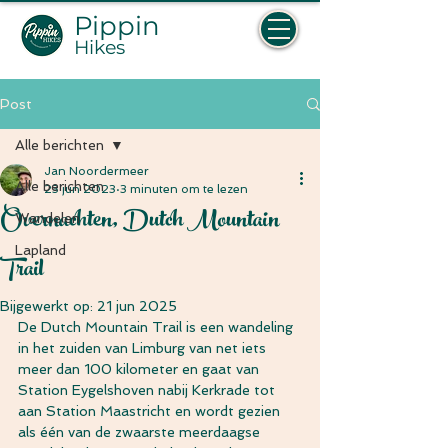
Pippin
Hikes
Post
Alle berichten
Jan Noordermeer
Alle berichten
23 jun 2023
3 minuten om te lezen
Overnachten, Dutch Mountain
Wandelen
Lapland
Trail
Bijgewerkt op:
21 jun 2025
De Dutch Mountain Trail is een wandeling 
in het zuiden van Limburg van net iets 
meer dan 100 kilometer en gaat van 
Station Eygelshoven nabij Kerkrade tot 
aan Station Maastricht en wordt gezien 
als één van de zwaarste meerdaagse 