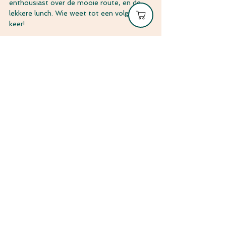
enthousiast over de mooie route, en de 
lekkere lunch. Wie weet tot een volgende 
keer!
Ook eens mee met een gezellige 
dagwandeling van Pippin Hikes? Kijk dan 
op 
https://www.pippinhikes.nl/dagwandelinge
n
Bekijk onze dagwandelagenda
Tags:
wandelen
wandeltip
wandelen in nederland
Veluwe
Wandelen