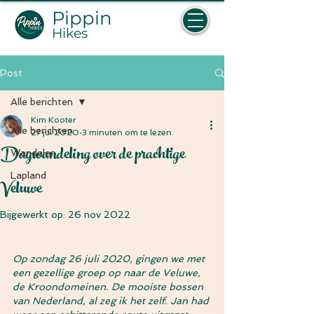
Pippin
Hikes
Post
Alle berichten
Kim Kooter
Alle berichten
27 jul 2020
3 minuten om te lezen
Dagwandeling over de prachtige
Wandelen
Lapland
Veluwe
Bijgewerkt op:
26 nov 2022
Op zondag 26 juli 2020, gingen we met 
een gezellige groep op naar de Veluwe, 
de Kroondomeinen. De mooiste bossen 
van Nederland, al zeg ik het zelf. Jan had 