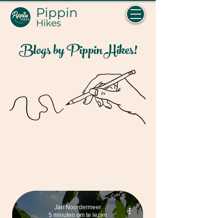
Pippin
Hikes
Blogs by Pippin Hikes!
Jan Noordermeer
5 minuten om te lezen