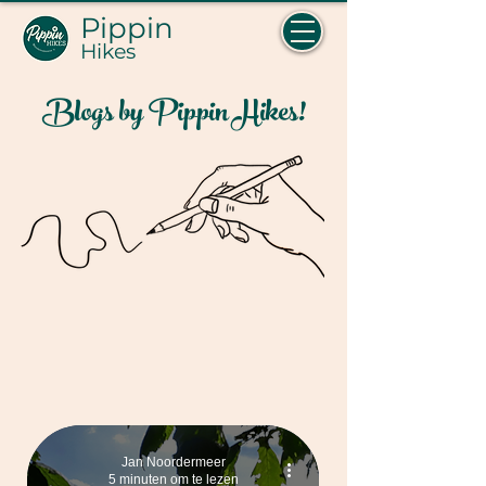
Pippin
Hikes
Blogs by Pippin Hikes!
Jan Noordermeer
5 minuten om te lezen