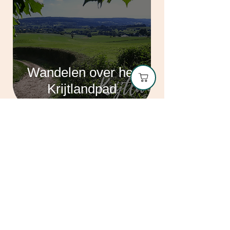
Wandelen over het
Krijtlandpad
Algemene voorwaarden
Pippin Hikes |
Info@PippinHikes.nl
|
06-51058237
| Kvk nr.
70419841
|
Btw nr. NL002052541B78 |
Erm
© Copyright Pippin Hikes 2026