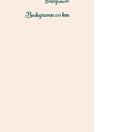
Bodegraven 20 km
Trek je wandelschoenen aan en
laat je verrassen door de unieke
sfeer van Bodegraven! Deze route
voert je door het hart van het
Groene Hart, langs de Oude Rijn
en door een landschap vol water,
weilanden en weidevogels.
Ontdek de rijke geschiedenis van
deze Romeinse vestingsstad, voel
de rust van het uitgestrekte
veenweidegebied en proef
onderweg de wereldberoemde
kaas waar de streek bekend om
staat. Elke stap op deze route is
een nieuwe ontdekking.