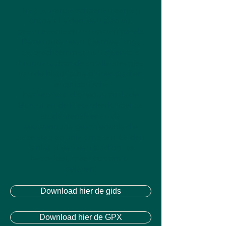
Trek je wandelschoenen aan en
ontdek Leiden, een stad vol
geschiedenis en verborgen parels.
Deze route neemt je mee langs
de grachten met hun sfeervolle
bruggen, door de smalle steegjes
van de historische binnenstad en
langs iconische
bezienswaardigheden zoals de
Burcht en de Pieterskerk. Voel de
studentensfeer en de
eeuwenoude geschiedenis die
deze stad zo uniek maken. Leiden
is niet alleen een stad om te
bezoeken, maar ook om te
beleven!
Download hier de gids
Download hier de GPX