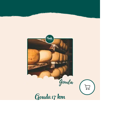
Gouda 17 km
Trek je wandelschoenen aan en
ontdek het rijke verleden van
Gouda. Deze route leidt je door de
historische binnenstad, langs