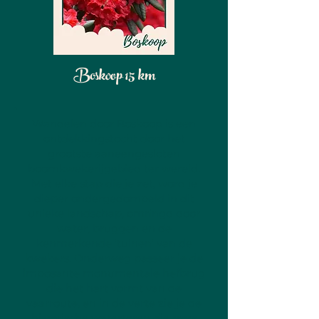
Boskoop 15 km
Wandelen door Boskoop is een
ontdekkingstocht door het
grootste aaneengesloten
boomkwekerijgebied ter wereld.
Met elke stap die je zet, word je
dieper ondergedompeld in dit
unieke landschap, omringd door
water, bruggen en de
kenmerkende 'tuinen' van de
kwekers. Onderweg passeer je de
imposante monumentale hefbrug
die het hart vormt van de
vaarroute, en in de verte zie je de
historische watertoren die trots