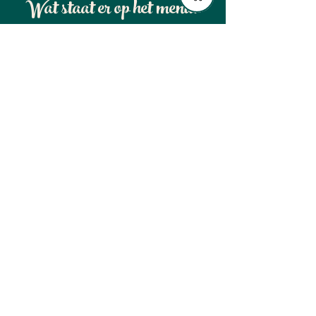
Wat staat er op het menu?
Dutch Mountain Trail
Pippin's Drenthel Trail
Dagwandelingen
Winter in Lapland
Blogs, info & meer..
Algemene voorwaarden